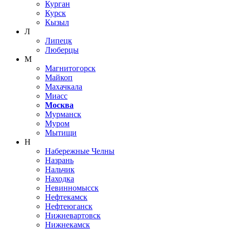
Курган
Курск
Кызыл
Л
Липецк
Люберцы
М
Магнитогорск
Майкоп
Махачкала
Миасс
Москва
Мурманск
Муром
Мытищи
Н
Набережные Челны
Назрань
Нальчик
Находка
Невинномысск
Нефтекамск
Нефтеюганск
Нижневартовск
Нижнекамск