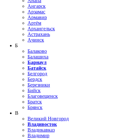
Анапа
Ангарск
Арзамас
Армавир
Артём
Архангельск
Астрахань
Ачинск
Б
Балаково
Балашиха
Барнаул
Батайск
Белгород
Бердск
Березники
Бийск
Благовещенск
Братск
Брянск
В
Великий Новгород
Владивосток
Владикавказ
Владимир