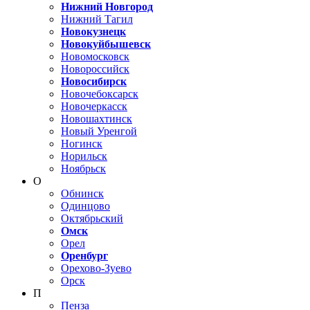
Нижний Новгород
Нижний Тагил
Новокузнецк
Новокуйбышевск
Новомосковск
Новороссийск
Новосибирск
Новочебоксарск
Новочеркасск
Новошахтинск
Новый Уренгой
Ногинск
Норильск
Ноябрьск
О
Обнинск
Одинцово
Октябрьский
Омск
Орел
Оренбург
Орехово-Зуево
Орск
П
Пенза