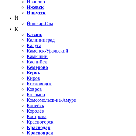
Иваново
Ижевск
Иркутск
Й
Йошкар-Ола
К
Казань
Калининград
Калуга
Каменск-Уральский
Камышин
Каспийск
Кемерово
Керчь
Киров
Кисловодск
Ковров
Коломна
Комсомольск-на-Амуре
Копейск
Королёв
Кострома
Красногорск
Краснодар
Красноярск