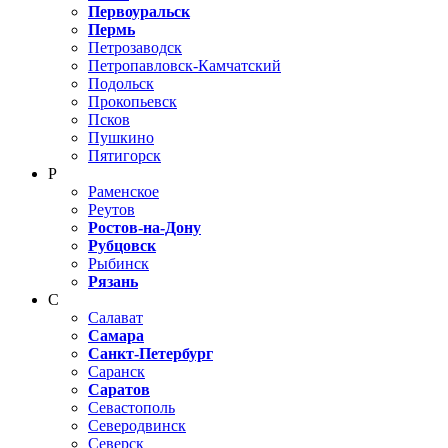
Первоуральск
Пермь
Петрозаводск
Петропавловск-Камчатский
Подольск
Прокопьевск
Псков
Пушкино
Пятигорск
Р
Раменское
Реутов
Ростов-на-Дону
Рубцовск
Рыбинск
Рязань
С
Салават
Самара
Санкт-Петербург
Саранск
Саратов
Севастополь
Северодвинск
Северск