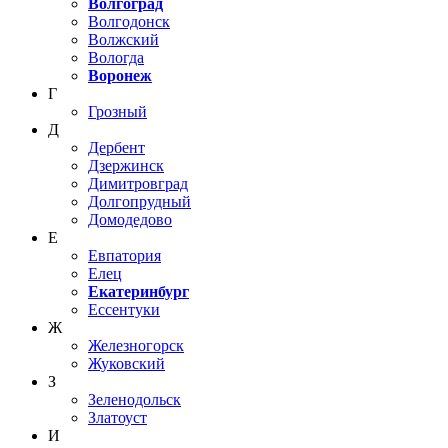
Волгоград
Волгодонск
Волжский
Вологда
Воронеж
Г
Грозный
Д
Дербент
Дзержинск
Димитровград
Долгопрудный
Домодедово
Е
Евпатория
Елец
Екатеринбург
Ессентуки
Ж
Железногорск
Жуковский
З
Зеленодольск
Златоуст
И