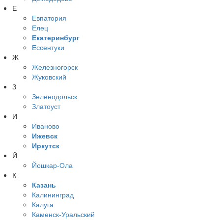
Е
Евпатория
Елец
Екатеринбург
Ессентуки
Ж
Железногорск
Жуковский
З
Зеленодольск
Златоуст
И
Иваново
Ижевск
Иркутск
Й
Йошкар-Ола
К
Казань
Калининград
Калуга
Каменск-Уральский