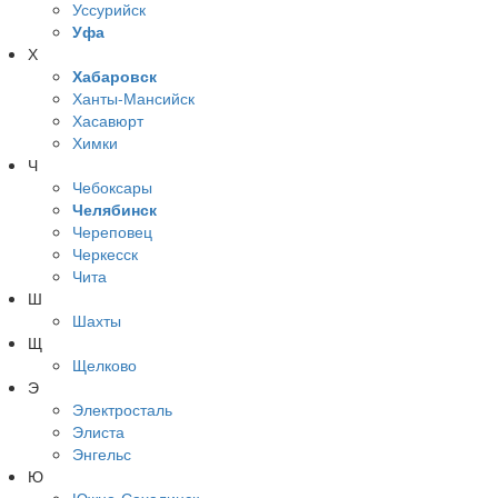
Уссурийск
Уфа
Х
Хабаровск
Ханты-Мансийск
Хасавюрт
Химки
Ч
Чебоксары
Челябинск
Череповец
Черкесск
Чита
Ш
Шахты
Щ
Щелково
Э
Электросталь
Элиста
Энгельс
Ю
Южно-Сахалинск