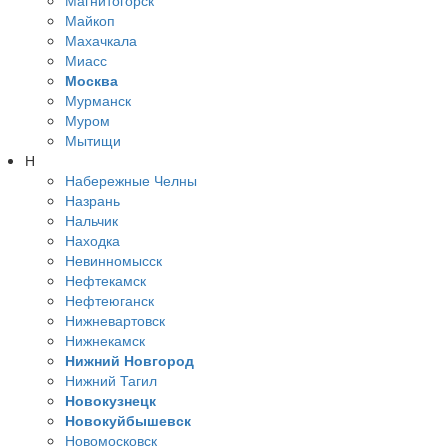
Майкоп
Махачкала
Миасс
Москва
Мурманск
Муром
Мытищи
Н
Набережные Челны
Назрань
Нальчик
Находка
Невинномысск
Нефтекамск
Нефтеюганск
Нижневартовск
Нижнекамск
Нижний Новгород
Нижний Тагил
Новокузнецк
Новокуйбышевск
Новомосковск