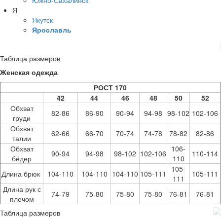
Я
Якутск
Ярославль
Таблица размеров
Женская одежда
РОСТ 170
42
44
46
48
50
52
Обхват
82-86
86-90
90-94
94-98
98-102
102-106
груди
Обхват
62-66
66-70
70-74
74-78
78-82
82-86
талии
Обхват
106-
90-94
94-98
98-102
102-106
110-114
бёдер
110
105-
Длина брюк
104-110
104-110
104-110
105-111
105-111
111
Длина рук с
74-79
75-80
75-80
75-80
76-81
76-81
плечом
Таблица размеров