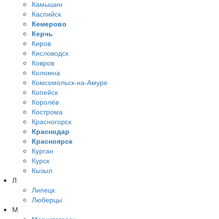
Камышин
Каспийск
Кемерово
Керчь
Киров
Кисловодск
Ковров
Коломна
Комсомольск-на-Амуре
Копейск
Королёв
Кострома
Красногорск
Краснодар
Красноярск
Курган
Курск
Кызыл
Л
Липецк
Люберцы
М
Магнитогорск