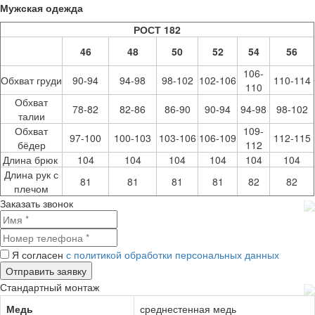
Мужская одежда
РОСТ 182
46
48
50
52
54
56
106-
Обхват груди
90-94
94-98
98-102
102-106
110-114
110
Обхват
78-82
82-86
86-90
90-94
94-98
98-102
талии
Обхват
109-
97-100
100-103
103-106
106-109
112-115
бёдер
112
Длина брюк
104
104
104
104
104
104
Длина рук с
81
81
81
81
82
82
плечом
Заказать звонок
Я согласен
с политикой обработки персональных данных
Стандартный монтаж
Медь
среднестенная медь