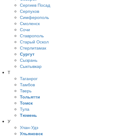
Сергиев Посад
Серпухов
Симферополь
Смоленск
Сочи
Ставрополь
Старый Оскол
Стерлитамак
Сургут
Сызрань
Сыктывкар
Т
Таганрог
Тамбов
Тверь
Тольятти
Томск
Тула
Тюмень
У
Улан-Удэ
Ульяновск