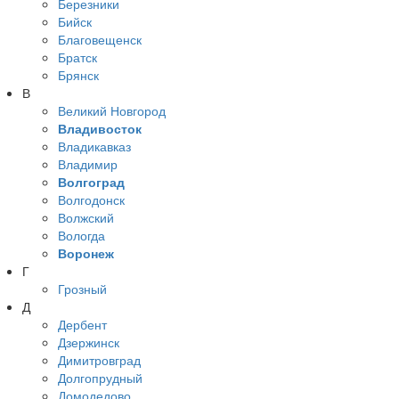
Березники
Бийск
Благовещенск
Братск
Брянск
В
Великий Новгород
Владивосток
Владикавказ
Владимир
Волгоград
Волгодонск
Волжский
Вологда
Воронеж
Г
Грозный
Д
Дербент
Дзержинск
Димитровград
Долгопрудный
Домодедово