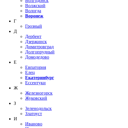
Волгодонск
Волжский
Вологда
Воронеж
Г
Грозный
Д
Дербент
Дзержинск
Димитровград
Долгопрудный
Домодедово
Е
Евпатория
Елец
Екатеринбург
Ессентуки
Ж
Железногорск
Жуковский
З
Зеленодольск
Златоуст
И
Иваново