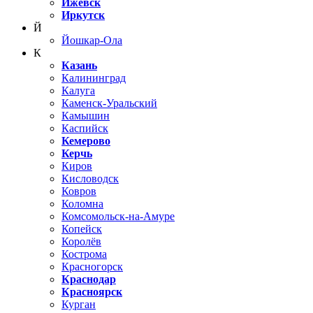
Ижевск
Иркутск
Й
Йошкар-Ола
К
Казань
Калининград
Калуга
Каменск-Уральский
Камышин
Каспийск
Кемерово
Керчь
Киров
Кисловодск
Ковров
Коломна
Комсомольск-на-Амуре
Копейск
Королёв
Кострома
Красногорск
Краснодар
Красноярск
Курган