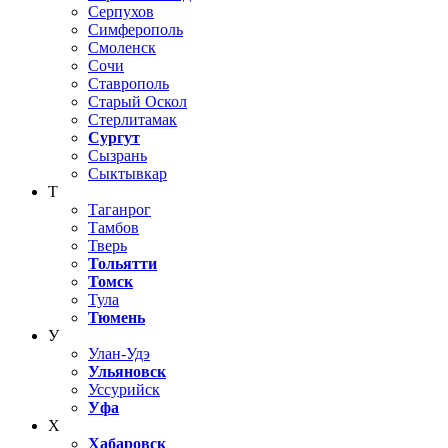
Серпухов
Симферополь
Смоленск
Сочи
Ставрополь
Старый Оскол
Стерлитамак
Сургут
Сызрань
Сыктывкар
Т
Таганрог
Тамбов
Тверь
Тольятти
Томск
Тула
Тюмень
У
Улан-Удэ
Ульяновск
Уссурийск
Уфа
Х
Хабаровск