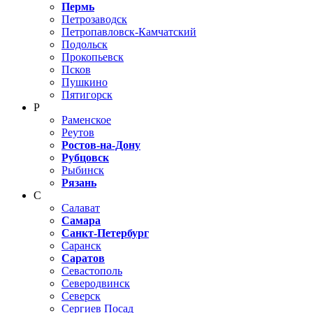
Пермь
Петрозаводск
Петропавловск-Камчатский
Подольск
Прокопьевск
Псков
Пушкино
Пятигорск
Р
Раменское
Реутов
Ростов-на-Дону
Рубцовск
Рыбинск
Рязань
С
Салават
Самара
Санкт-Петербург
Саранск
Саратов
Севастополь
Северодвинск
Северск
Сергиев Посад