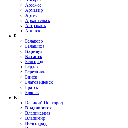
Арзамас
Армавир
Артём
Архангельск
Астрахань
Ачинск
Б
Балаково
Балашиха
Барнаул
Батайск
Белгород
Бердск
Березники
Бийск
Благовещенск
Братск
Брянск
В
Великий Новгород
Владивосток
Владикавказ
Владимир
Волгоград