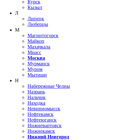
Курск
Кызыл
Л
Липецк
Люберцы
М
Магнитогорск
Майкоп
Махачкала
Миасс
Москва
Мурманск
Муром
Мытищи
Н
Набережные Челны
Назрань
Нальчик
Находка
Невинномысск
Нефтекамск
Нефтеюганск
Нижневартовск
Нижнекамск
Нижний Новгород