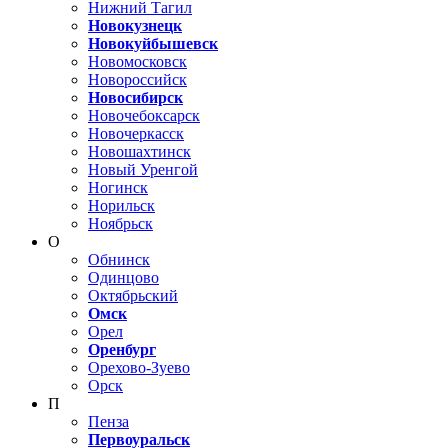
Нижний Тагил
Новокузнецк
Новокуйбышевск
Новомосковск
Новороссийск
Новосибирск
Новочебоксарск
Новочеркасск
Новошахтинск
Новый Уренгой
Ногинск
Норильск
Ноябрьск
О
Обнинск
Одинцово
Октябрьский
Омск
Орел
Оренбург
Орехово-Зуево
Орск
П
Пенза
Первоуральск