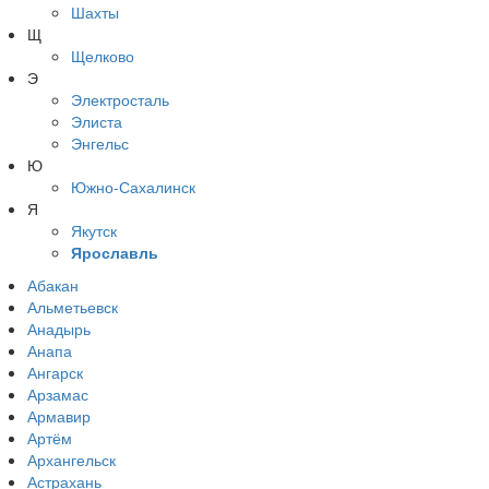
Шахты
Щ
Щелково
Э
Электросталь
Элиста
Энгельс
Ю
Южно-Сахалинск
Я
Якутск
Ярославль
Абакан
Альметьевск
Анадырь
Анапа
Ангарск
Арзамас
Армавир
Артём
Архангельск
Астрахань