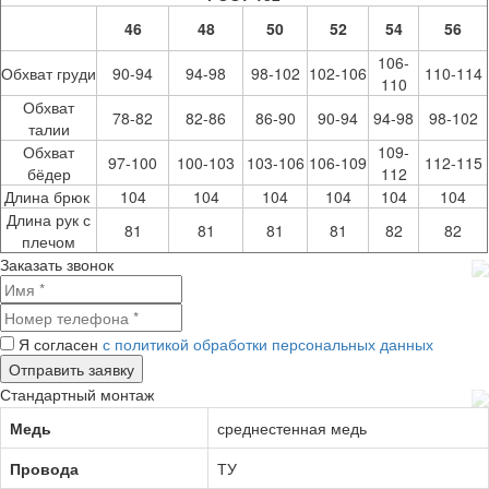
46
48
50
52
54
56
106-
Обхват груди
90-94
94-98
98-102
102-106
110-114
110
Обхват
78-82
82-86
86-90
90-94
94-98
98-102
талии
Обхват
109-
97-100
100-103
103-106
106-109
112-115
бёдер
112
Длина брюк
104
104
104
104
104
104
Длина рук с
81
81
81
81
82
82
плечом
Заказать звонок
Я согласен
с политикой обработки персональных данных
Стандартный монтаж
Медь
среднестенная медь
Провода
ТУ