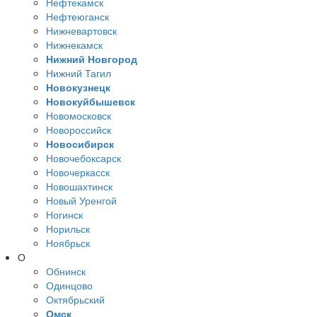
Нефтекамск
Нефтеюганск
Нижневартовск
Нижнекамск
Нижний Новгород
Нижний Тагил
Новокузнецк
Новокуйбышевск
Новомосковск
Новороссийск
Новосибирск
Новочебоксарск
Новочеркасск
Новошахтинск
Новый Уренгой
Ногинск
Норильск
Ноябрьск
О
Обнинск
Одинцово
Октябрьский
Омск