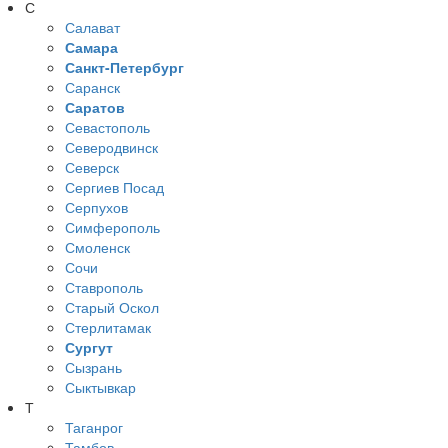
С
Салават
Самара
Санкт-Петербург
Саранск
Саратов
Севастополь
Северодвинск
Северск
Сергиев Посад
Серпухов
Симферополь
Смоленск
Сочи
Ставрополь
Старый Оскол
Стерлитамак
Сургут
Сызрань
Сыктывкар
Т
Таганрог
Тамбов