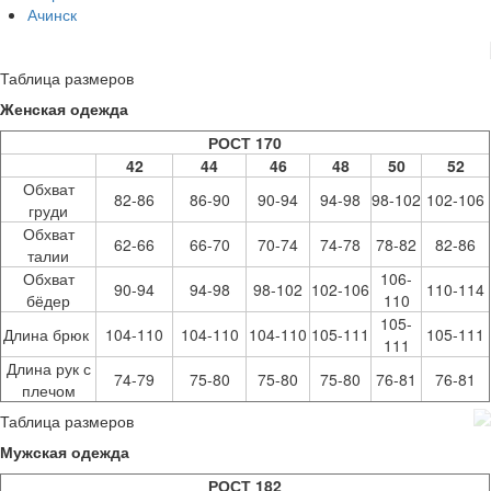
Ачинск
Таблица размеров
Женская одежда
РОСТ 170
42
44
46
48
50
52
Обхват
82-86
86-90
90-94
94-98
98-102
102-106
груди
Обхват
62-66
66-70
70-74
74-78
78-82
82-86
талии
Обхват
106-
90-94
94-98
98-102
102-106
110-114
бёдер
110
105-
Длина брюк
104-110
104-110
104-110
105-111
105-111
111
Длина рук с
74-79
75-80
75-80
75-80
76-81
76-81
плечом
Таблица размеров
Мужская одежда
РОСТ 182