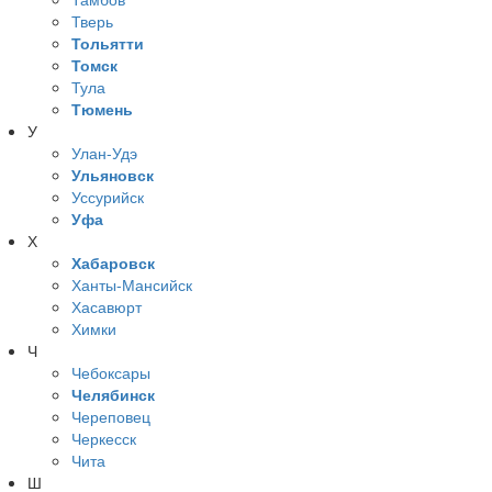
Тверь
Тольятти
Томск
Тула
Тюмень
У
Улан-Удэ
Ульяновск
Уссурийск
Уфа
Х
Хабаровск
Ханты-Мансийск
Хасавюрт
Химки
Ч
Чебоксары
Челябинск
Череповец
Черкесск
Чита
Ш