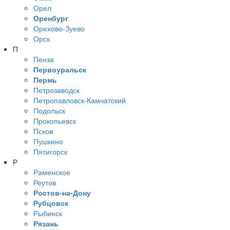
Орел
Оренбург
Орехово-Зуево
Орск
П
Пенза
Первоуральск
Пермь
Петрозаводск
Петропавловск-Камчатский
Подольск
Прокопьевск
Псков
Пушкино
Пятигорск
Р
Раменское
Реутов
Ростов-на-Дону
Рубцовск
Рыбинск
Рязань