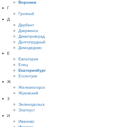
Воронеж
Г
Грозный
Д
Дербент
Дзержинск
Димитровград
Долгопрудный
Домодедово
Е
Евпатория
Елец
Екатеринбург
Ессентуки
Ж
Железногорск
Жуковский
З
Зеленодольск
Златоуст
И
Иваново
Ижевск