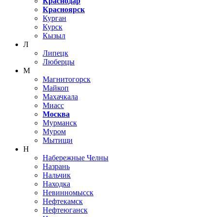
Краснодар
Красноярск
Курган
Курск
Кызыл
Л
Липецк
Люберцы
М
Магнитогорск
Майкоп
Махачкала
Миасс
Москва
Мурманск
Муром
Мытищи
Н
Набережные Челны
Назрань
Нальчик
Находка
Невинномысск
Нефтекамск
Нефтеюганск