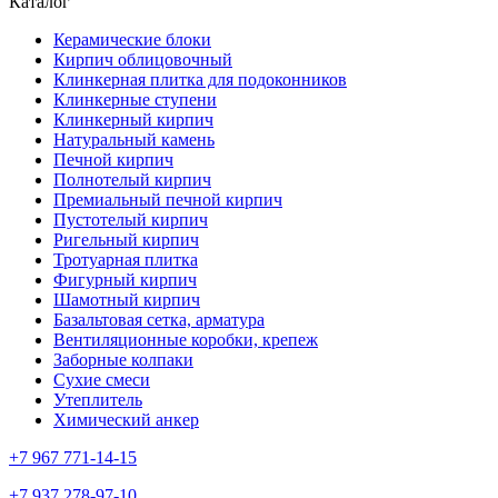
Каталог
Керамические блоки
Кирпич облицовочный
Клинкерная плитка для подоконников
Клинкерные ступени
Клинкерный кирпич
Натуральный камень
Печной кирпич
Полнотелый кирпич
Премиальный печной кирпич
Пустотелый кирпич
Ригельный кирпич
Тротуарная плитка
Фигурный кирпич
Шамотный кирпич
Базальтовая сетка, арматура
Вентиляционные коробки, крепеж
Заборные колпаки
Сухие смеси
Утеплитель
Химический анкер
+7 967 771-14-15
+7 937 278-97-10