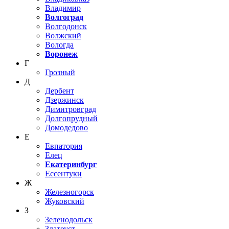
Владимир
Волгоград
Волгодонск
Волжский
Вологда
Воронеж
Г
Грозный
Д
Дербент
Дзержинск
Димитровград
Долгопрудный
Домодедово
Е
Евпатория
Елец
Екатеринбург
Ессентуки
Ж
Железногорск
Жуковский
З
Зеленодольск
Златоуст