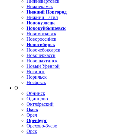
Нижневартовск
Нижнекамск
Нижний Новгород
Нижний Тагил
Новокузнецк
Новокуйбышевск
Новомосковск
Новороссийск
Новосибирск
Новочебоксарск
Новочеркасск
Новошахтинск
Новый Уренгой
Ногинск
Норильск
Ноябрьск
О
Обнинск
Одинцово
Октябрьский
Омск
Орел
Оренбург
Орехово-Зуево
Орск