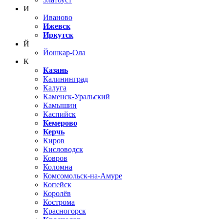
И
Иваново
Ижевск
Иркутск
Й
Йошкар-Ола
К
Казань
Калининград
Калуга
Каменск-Уральский
Камышин
Каспийск
Кемерово
Керчь
Киров
Кисловодск
Ковров
Коломна
Комсомольск-на-Амуре
Копейск
Королёв
Кострома
Красногорск