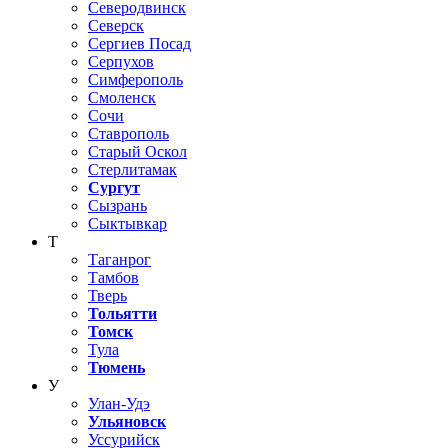
Северодвинск
Северск
Сергиев Посад
Серпухов
Симферополь
Смоленск
Сочи
Ставрополь
Старый Оскол
Стерлитамак
Сургут
Сызрань
Сыктывкар
Т
Таганрог
Тамбов
Тверь
Тольятти
Томск
Тула
Тюмень
У
Улан-Удэ
Ульяновск
Уссурийск