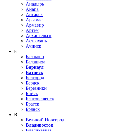
Анадырь
Анапа
Ангарск
Арзамас
Армавир
Артём
Архангельск
Астрахань
Ачинск
Б
Балаково
Балашиха
Барнаул
Батайск
Белгород
Бердск
Березники
Бийск
Благовещенск
Братск
Брянск
В
Великий Новгород
Владивосток
Владикавказ