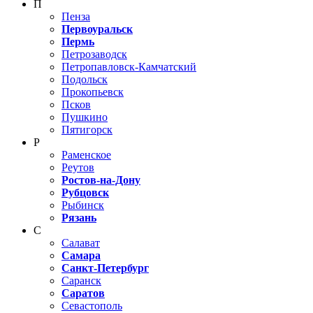
П
Пенза
Первоуральск
Пермь
Петрозаводск
Петропавловск-Камчатский
Подольск
Прокопьевск
Псков
Пушкино
Пятигорск
Р
Раменское
Реутов
Ростов-на-Дону
Рубцовск
Рыбинск
Рязань
С
Салават
Самара
Санкт-Петербург
Саранск
Саратов
Севастополь