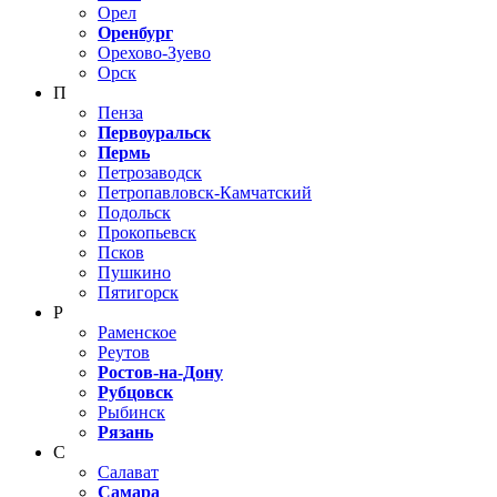
Орел
Оренбург
Орехово-Зуево
Орск
П
Пенза
Первоуральск
Пермь
Петрозаводск
Петропавловск-Камчатский
Подольск
Прокопьевск
Псков
Пушкино
Пятигорск
Р
Раменское
Реутов
Ростов-на-Дону
Рубцовск
Рыбинск
Рязань
С
Салават
Самара