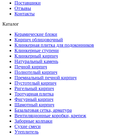
Поставщики
Отзывы
Контакты
Каталог
Керамические блоки
Кирпич облицовочный
Клинкерная плитка для подоконников
Клинкерные ступени
Клинкерный кирпич
Натуральный камень
Печной кирпич
Полнотелый кирпич
Премиальный печной кирпич
Пустотелый кирпич
Ригельный кирпич
Тротуарная плитка
Фигурный кирпич
Шамотный кирпич
Базальтовая сетка, арматура
Вентиляционные коробки, крепеж
Заборные колпаки
Сухие смеси
Утеплитель