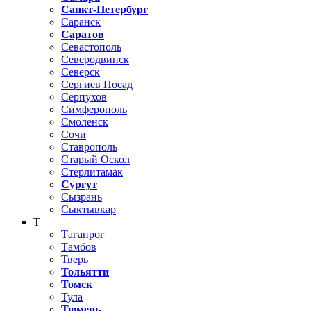
Санкт-Петербург
Саранск
Саратов
Севастополь
Северодвинск
Северск
Сергиев Посад
Серпухов
Симферополь
Смоленск
Сочи
Ставрополь
Старый Оскол
Стерлитамак
Сургут
Сызрань
Сыктывкар
Т
Таганрог
Тамбов
Тверь
Тольятти
Томск
Тула
Тюмень