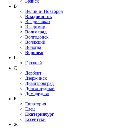
Брянск
В
Великий Новгород
Владивосток
Владикавказ
Владимир
Волгоград
Волгодонск
Волжский
Вологда
Воронеж
Г
Грозный
Д
Дербент
Дзержинск
Димитровград
Долгопрудный
Домодедово
Е
Евпатория
Елец
Екатеринбург
Ессентуки
Ж