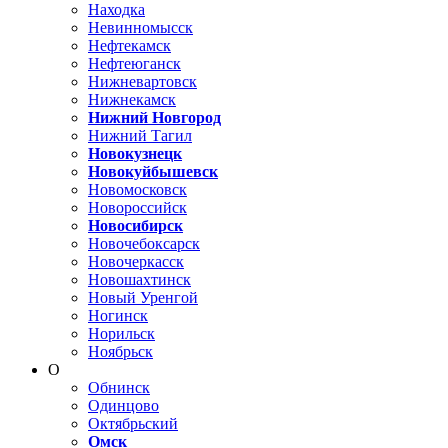
Находка
Невинномысск
Нефтекамск
Нефтеюганск
Нижневартовск
Нижнекамск
Нижний Новгород
Нижний Тагил
Новокузнецк
Новокуйбышевск
Новомосковск
Новороссийск
Новосибирск
Новочебоксарск
Новочеркасск
Новошахтинск
Новый Уренгой
Ногинск
Норильск
Ноябрьск
О
Обнинск
Одинцово
Октябрьский
Омск