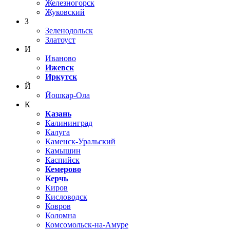
Железногорск
Жуковский
З
Зеленодольск
Златоуст
И
Иваново
Ижевск
Иркутск
Й
Йошкар-Ола
К
Казань
Калининград
Калуга
Каменск-Уральский
Камышин
Каспийск
Кемерово
Керчь
Киров
Кисловодск
Ковров
Коломна
Комсомольск-на-Амуре