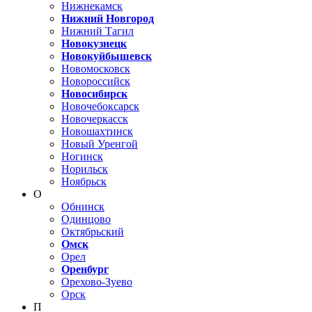
Нижнекамск
Нижний Новгород
Нижний Тагил
Новокузнецк
Новокуйбышевск
Новомосковск
Новороссийск
Новосибирск
Новочебоксарск
Новочеркасск
Новошахтинск
Новый Уренгой
Ногинск
Норильск
Ноябрьск
О
Обнинск
Одинцово
Октябрьский
Омск
Орел
Оренбург
Орехово-Зуево
Орск
П