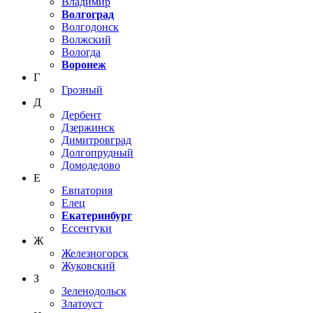
Владимир
Волгоград
Волгодонск
Волжский
Вологда
Воронеж
Г
Грозный
Д
Дербент
Дзержинск
Димитровград
Долгопрудный
Домодедово
Е
Евпатория
Елец
Екатеринбург
Ессентуки
Ж
Железногорск
Жуковский
З
Зеленодольск
Златоуст