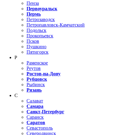
Пенза
Первоуральск
Пермь
Петрозаводск
Петропавловск-Камчатский
Подольск
Прокопьевск
Псков
Пушкино
Пятигорск
Р
Раменское
Реутов
Ростов-на-Дону
Рубцовск
Рыбинск
Рязань
С
Салават
Самара
Санкт-Петербург
Саранск
Саратов
Севастополь
Северодвинск