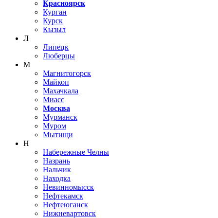
Красноярск
Курган
Курск
Кызыл
Л
Липецк
Люберцы
М
Магнитогорск
Майкоп
Махачкала
Миасс
Москва
Мурманск
Муром
Мытищи
Н
Набережные Челны
Назрань
Нальчик
Находка
Невинномысск
Нефтекамск
Нефтеюганск
Нижневартовск