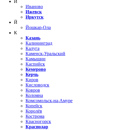
И
Иваново
Ижевск
Иркутск
Й
Йошкар-Ола
К
Казань
Калининград
Калуга
Каменск-Уральский
Камышин
Каспийск
Кемерово
Керчь
Киров
Кисловодск
Ковров
Коломна
Комсомольск-на-Амуре
Копейск
Королёв
Кострома
Красногорск
Краснодар