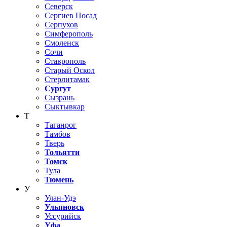
Северск
Сергиев Посад
Серпухов
Симферополь
Смоленск
Сочи
Ставрополь
Старый Оскол
Стерлитамак
Сургут
Сызрань
Сыктывкар
Т
Таганрог
Тамбов
Тверь
Тольятти
Томск
Тула
Тюмень
У
Улан-Удэ
Ульяновск
Уссурийск
Уфа