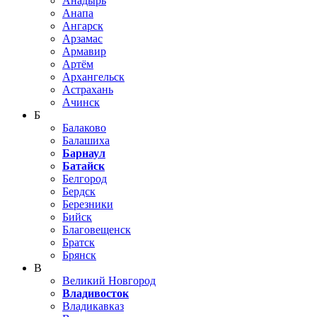
Анадырь
Анапа
Ангарск
Арзамас
Армавир
Артём
Архангельск
Астрахань
Ачинск
Б
Балаково
Балашиха
Барнаул
Батайск
Белгород
Бердск
Березники
Бийск
Благовещенск
Братск
Брянск
В
Великий Новгород
Владивосток
Владикавказ