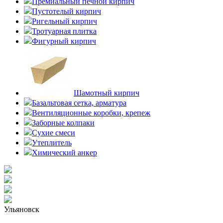
Премиальный печной кирпич
Пустотелый кирпич
Ригельный кирпич
Тротуарная плитка
Фигурный кирпич
Шамотный кирпич
Базальтовая сетка, арматура
Вентиляционные коробки, крепеж
Заборные колпаки
Сухие смеси
Утеплитель
Химический анкер
Ульяновск