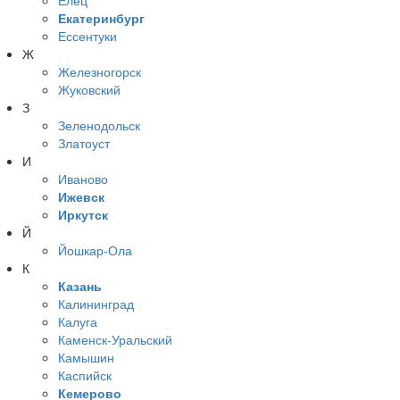
Екатеринбург
Ессентуки
Ж
Железногорск
Жуковский
З
Зеленодольск
Златоуст
И
Иваново
Ижевск
Иркутск
Й
Йошкар-Ола
К
Казань
Калининград
Калуга
Каменск-Уральский
Камышин
Каспийск
Кемерово