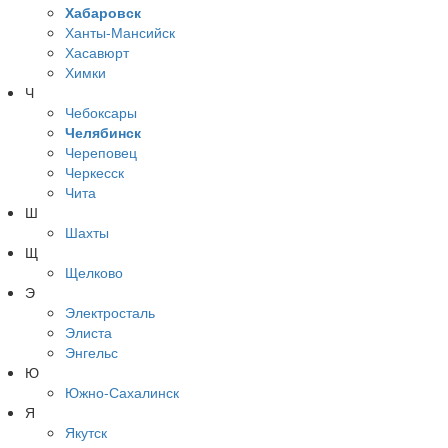
Хабаровск
Ханты-Мансийск
Хасавюрт
Химки
Ч
Чебоксары
Челябинск
Череповец
Черкесск
Чита
Ш
Шахты
Щ
Щелково
Э
Электросталь
Элиста
Энгельс
Ю
Южно-Сахалинск
Я
Якутск