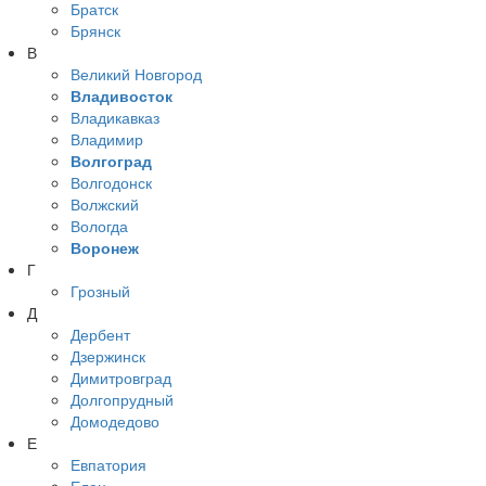
Братск
Брянск
В
Великий Новгород
Владивосток
Владикавказ
Владимир
Волгоград
Волгодонск
Волжский
Вологда
Воронеж
Г
Грозный
Д
Дербент
Дзержинск
Димитровград
Долгопрудный
Домодедово
Е
Евпатория
Елец