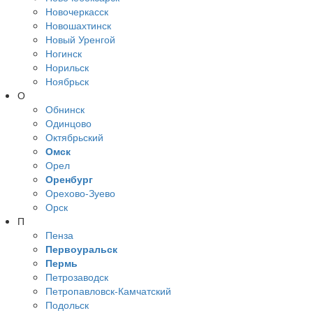
Новочеркасск
Новошахтинск
Новый Уренгой
Ногинск
Норильск
Ноябрьск
О
Обнинск
Одинцово
Октябрьский
Омск
Орел
Оренбург
Орехово-Зуево
Орск
П
Пенза
Первоуральск
Пермь
Петрозаводск
Петропавловск-Камчатский
Подольск