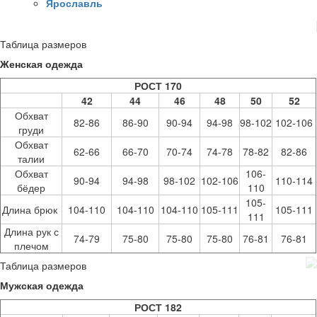
Ярославль
Таблица размеров
Женская одежда
РОСТ 170
42
44
46
48
50
52
Обхват
82-86
86-90
90-94
94-98
98-102
102-106
груди
Обхват
62-66
66-70
70-74
74-78
78-82
82-86
талии
Обхват
106-
90-94
94-98
98-102
102-106
110-114
бёдер
110
105-
Длина брюк
104-110
104-110
104-110
105-111
105-111
111
Длина рук с
74-79
75-80
75-80
75-80
76-81
76-81
плечом
Таблица размеров
Мужская одежда
РОСТ 182