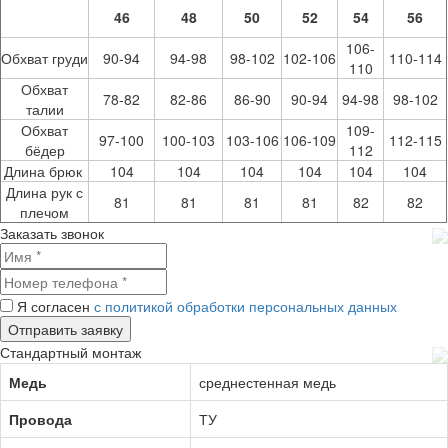
46
48
50
52
54
56
106-
Обхват груди
90-94
94-98
98-102
102-106
110-114
110
Обхват
78-82
82-86
86-90
90-94
94-98
98-102
талии
Обхват
109-
97-100
100-103
103-106
106-109
112-115
бёдер
112
Длина брюк
104
104
104
104
104
104
Длина рук с
81
81
81
81
82
82
плечом
Заказать звонок
Я согласен
с политикой обработки персональных данных
Стандартный монтаж
Медь
среднестенная медь
Провода
ТУ