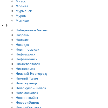
Миасс
Москва
Мурманск
Муром
Мытищи
Н
Набережные Челны
Назрань
Нальчик
Находка
Невинномысск
Нефтекамск
Нефтеюганск
Нижневартовск
Нижнекамск
Нижний Новгород
Нижний Тагил
Новокузнецк
Новокуйбышевск
Новомосковск
Новороссийск
Новосибирск
Новочебоксарск