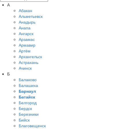
А
Абакан
Альметьевск
Анадырь
Анапа
Ангарск
Арзамас
Армавир
Артём
Архангельск
Астрахань
Ачинск
Б
Балаково
Балашиха
Барнаул
Батайск
Белгород
Бердск
Березники
Бийск
Благовещенск