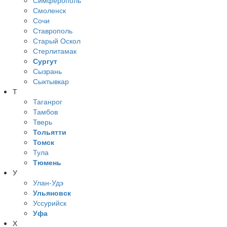
Смоленск
Сочи
Ставрополь
Старый Оскол
Стерлитамак
Сургут
Сызрань
Сыктывкар
Т
Таганрог
Тамбов
Тверь
Тольятти
Томск
Тула
Тюмень
У
Улан-Удэ
Ульяновск
Уссурийск
Уфа
Х