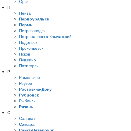
Орск
П
Пенза
Первоуральск
Пермь
Петрозаводск
Петропавловск-Камчатский
Подольск
Прокопьевск
Псков
Пушкино
Пятигорск
Р
Раменское
Реутов
Ростов-на-Дону
Рубцовск
Рыбинск
Рязань
С
Салават
Самара
Санкт-Петербург