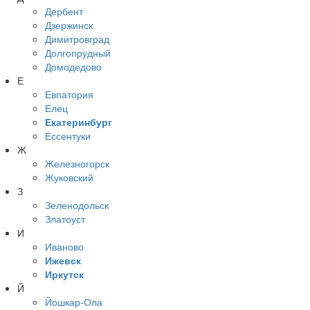
Дербент
Дзержинск
Димитровград
Долгопрудный
Домодедово
Е
Евпатория
Елец
Екатеринбург
Ессентуки
Ж
Железногорск
Жуковский
З
Зеленодольск
Златоуст
И
Иваново
Ижевск
Иркутск
Й
Йошкар-Ола