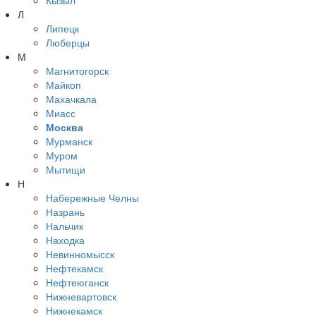
Кызыл
Л
Липецк
Люберцы
М
Магнитогорск
Майкоп
Махачкала
Миасс
Москва
Мурманск
Муром
Мытищи
Н
Набережные Челны
Назрань
Нальчик
Находка
Невинномысск
Нефтекамск
Нефтеюганск
Нижневартовск
Нижнекамск