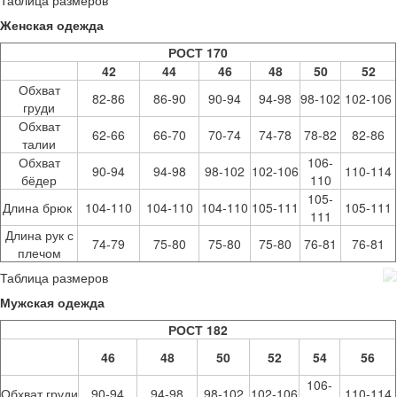
Таблица размеров
Женская одежда
РОСТ 170
42
44
46
48
50
52
Обхват
82-86
86-90
90-94
94-98
98-102
102-106
груди
Обхват
62-66
66-70
70-74
74-78
78-82
82-86
талии
Обхват
106-
90-94
94-98
98-102
102-106
110-114
бёдер
110
105-
Длина брюк
104-110
104-110
104-110
105-111
105-111
111
Длина рук с
74-79
75-80
75-80
75-80
76-81
76-81
плечом
Таблица размеров
Мужская одежда
РОСТ 182
46
48
50
52
54
56
106-
Обхват груди
90-94
94-98
98-102
102-106
110-114