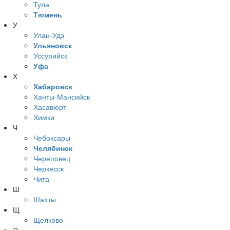
Тула
Тюмень
У
Улан-Удэ
Ульяновск
Уссурийск
Уфа
Х
Хабаровск
Ханты-Мансийск
Хасавюрт
Химки
Ч
Чебоксары
Челябинск
Череповец
Черкесск
Чита
Ш
Шахты
Щ
Щелково