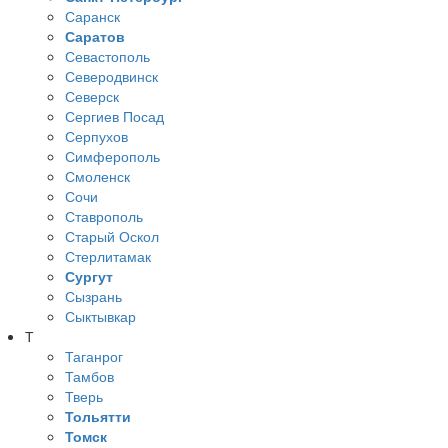
Саранск
Саратов
Севастополь
Северодвинск
Северск
Сергиев Посад
Серпухов
Симферополь
Смоленск
Сочи
Ставрополь
Старый Оскол
Стерлитамак
Сургут
Сызрань
Сыктывкар
Т
Таганрог
Тамбов
Тверь
Тольятти
Томск