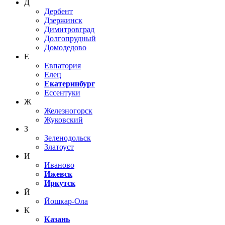
Д
Дербент
Дзержинск
Димитровград
Долгопрудный
Домодедово
Е
Евпатория
Елец
Екатеринбург
Ессентуки
Ж
Железногорск
Жуковский
З
Зеленодольск
Златоуст
И
Иваново
Ижевск
Иркутск
Й
Йошкар-Ола
К
Казань