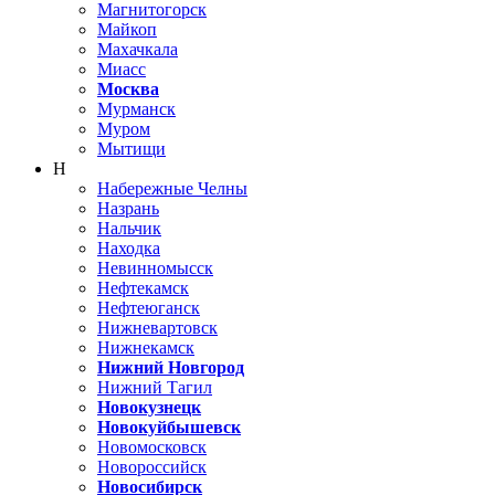
Магнитогорск
Майкоп
Махачкала
Миасс
Москва
Мурманск
Муром
Мытищи
Н
Набережные Челны
Назрань
Нальчик
Находка
Невинномысск
Нефтекамск
Нефтеюганск
Нижневартовск
Нижнекамск
Нижний Новгород
Нижний Тагил
Новокузнецк
Новокуйбышевск
Новомосковск
Новороссийск
Новосибирск