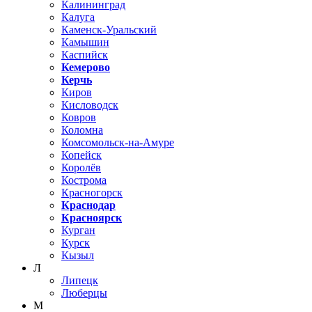
Калининград
Калуга
Каменск-Уральский
Камышин
Каспийск
Кемерово
Керчь
Киров
Кисловодск
Ковров
Коломна
Комсомольск-на-Амуре
Копейск
Королёв
Кострома
Красногорск
Краснодар
Красноярск
Курган
Курск
Кызыл
Л
Липецк
Люберцы
М