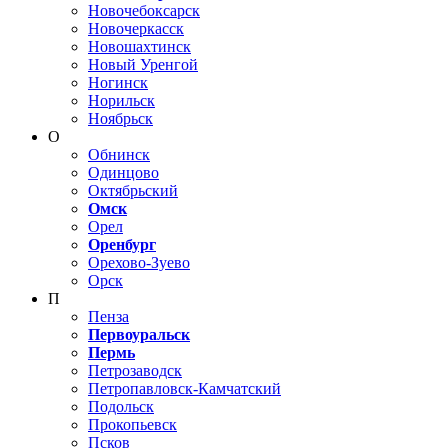
Новочебоксарск
Новочеркасск
Новошахтинск
Новый Уренгой
Ногинск
Норильск
Ноябрьск
О
Обнинск
Одинцово
Октябрьский
Омск
Орел
Оренбург
Орехово-Зуево
Орск
П
Пенза
Первоуральск
Пермь
Петрозаводск
Петропавловск-Камчатский
Подольск
Прокопьевск
Псков