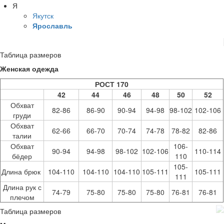
Я
Якутск
Ярославль
Таблица размеров
Женская одежда
РОСТ 170
42
44
46
48
50
52
Обхват
82-86
86-90
90-94
94-98
98-102
102-106
груди
Обхват
62-66
66-70
70-74
74-78
78-82
82-86
талии
Обхват
106-
90-94
94-98
98-102
102-106
110-114
бёдер
110
105-
Длина брюк
104-110
104-110
104-110
105-111
105-111
111
Длина рук с
74-79
75-80
75-80
75-80
76-81
76-81
плечом
Таблица размеров