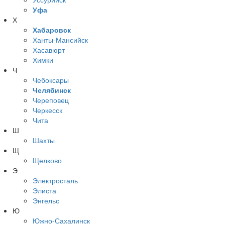
Уфа
Х
Хабаровск
Ханты-Мансийск
Хасавюрт
Химки
Ч
Чебоксары
Челябинск
Череповец
Черкесск
Чита
Ш
Шахты
Щ
Щелково
Э
Электросталь
Элиста
Энгельс
Ю
Южно-Сахалинск