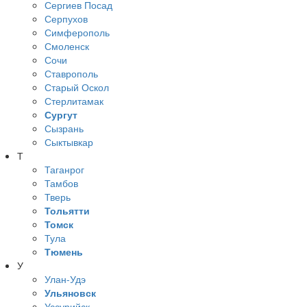
Сергиев Посад
Серпухов
Симферополь
Смоленск
Сочи
Ставрополь
Старый Оскол
Стерлитамак
Сургут
Сызрань
Сыктывкар
Т
Таганрог
Тамбов
Тверь
Тольятти
Томск
Тула
Тюмень
У
Улан-Удэ
Ульяновск
Уссурийск