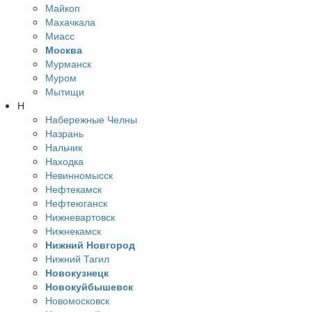
Майкоп
Махачкала
Миасс
Москва
Мурманск
Муром
Мытищи
Н
Набережные Челны
Назрань
Нальчик
Находка
Невинномысск
Нефтекамск
Нефтеюганск
Нижневартовск
Нижнекамск
Нижний Новгород
Нижний Тагил
Новокузнецк
Новокуйбышевск
Новомосковск