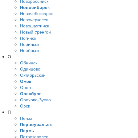
Новороссийск
Новосибирск
Новочебоксарск
Новочеркасск
Новошахтинск
Новый Уренгой
Ногинск
Норильск
Ноябрьск
О
Обнинск
Одинцово
Октябрьский
Омск
Орел
Оренбург
Орехово-Зуево
Орск
П
Пенза
Первоуральск
Пермь
Петрозаводск