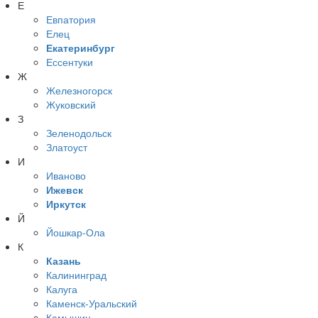
Е
Евпатория
Елец
Екатеринбург
Ессентуки
Ж
Железногорск
Жуковский
З
Зеленодольск
Златоуст
И
Иваново
Ижевск
Иркутск
Й
Йошкар-Ола
К
Казань
Калининград
Калуга
Каменск-Уральский
Камышин