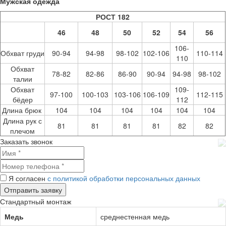
Мужская одежда
РОСТ 182
46
48
50
52
54
56
106-
Обхват груди
90-94
94-98
98-102
102-106
110-114
110
Обхват
78-82
82-86
86-90
90-94
94-98
98-102
талии
Обхват
109-
97-100
100-103
103-106
106-109
112-115
бёдер
112
Длина брюк
104
104
104
104
104
104
Длина рук с
81
81
81
81
82
82
плечом
Заказать звонок
Я согласен
с политикой обработки персональных данных
Стандартный монтаж
Медь
среднестенная медь