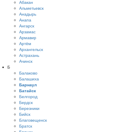
Абакан
Альметьевск
Анадырь
Анапа
Ангарск
Арзамас
Армавир
Артём
Архангельск
Астрахань
Ачинск
Б
Балаково
Балашиха
Барнаул
Батайск
Белгород
Бердск
Березники
Бийск
Благовещенск
Братск
Брянск