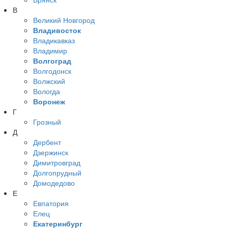
В
Великий Новгород
Владивосток
Владикавказ
Владимир
Волгоград
Волгодонск
Волжский
Вологда
Воронеж
Г
Грозный
Д
Дербент
Дзержинск
Димитровград
Долгопрудный
Домодедово
Е
Евпатория
Елец
Екатеринбург