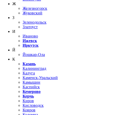
Ж
Железногорск
Жуковский
З
Зеленодольск
Златоуст
И
Иваново
Ижевск
Иркутск
Й
Йошкар-Ола
К
Казань
Калининград
Калуга
Каменск-Уральский
Камышин
Каспийск
Кемерово
Керчь
Киров
Кисловодск
Ковров
Коломна