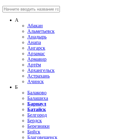
А
Абакан
Альметьевск
Анадырь
Анапа
Ангарск
Арзамас
Армавир
Артём
Архангельск
Астрахань
Ачинск
Б
Балаково
Балашиха
Барнаул
Батайск
Белгород
Бердск
Березники
Бийск
Благовещенск