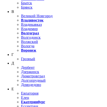
Братск
Брянск
В
Великий Новгород
Владивосток
Владикавказ
Владимир
Волгоград
Волгодонск
Волжский
Вологда
Воронеж
Г
Грозный
Д
Дербент
Дзержинск
Димитровград
Долгопрудный
Домодедово
Е
Евпатория
Елец
Екатеринбург
Ессентуки