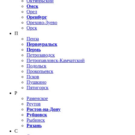
Октябрьский
Омск
Орел
Оренбург
Орехово-Зуево
Орск
П
Пенза
Первоуральск
Пермь
Петрозаводск
Петропавловск-Камчатский
Подольск
Прокопьевск
Псков
Пушкино
Пятигорск
Р
Раменское
Реутов
Ростов-на-Дону
Рубцовск
Рыбинск
Рязань
С