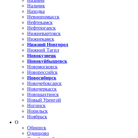
Назрань
Нальчик
Находка
Невинномысск
Нефтекамск
Нефтеюганск
Нижневартовск
Нижнекамск
Нижний Новгород
Нижний Тагил
Новокузнецк
Новокуйбышевск
Новомосковск
Новороссийск
Новосибирск
Новочебоксарск
Новочеркасск
Новошахтинск
Новый Уренгой
Ногинск
Норильск
Ноябрьск
О
Обнинск
Одинцово