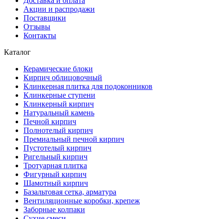
Доставка и оплата
Акции и распродажи
Поставщики
Отзывы
Контакты
Каталог
Керамические блоки
Кирпич облицовочный
Клинкерная плитка для подоконников
Клинкерные ступени
Клинкерный кирпич
Натуральный камень
Печной кирпич
Полнотелый кирпич
Премиальный печной кирпич
Пустотелый кирпич
Ригельный кирпич
Тротуарная плитка
Фигурный кирпич
Шамотный кирпич
Базальтовая сетка, арматура
Вентиляционные коробки, крепеж
Заборные колпаки
Сухие смеси