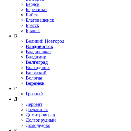
Бердск
Березники
Бийск
Благовещенск
Братск
Брянск
В
Великий Новгород
Владивосток
Владикавказ
Владимир
Волгоград
Волгодонск
Волжский
Вологда
Воронеж
Г
Грозный
Д
Дербент
Дзержинск
Димитровград
Долгопрудный
Домодедово
Е