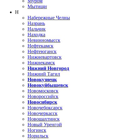
Муром
Мытищи
Н
Набережные Челны
Назрань
Нальчик
Находка
Невинномысск
Нефтекамск
Нефтеюганск
Нижневартовск
Нижнекамск
Нижний Новгород
Нижний Тагил
Новокузнецк
Новокуйбышевск
Новомосковск
Новороссийск
Новосибирск
Новочебоксарск
Новочеркасск
Новошахтинск
Новый Уренгой
Ногинск
Норильск