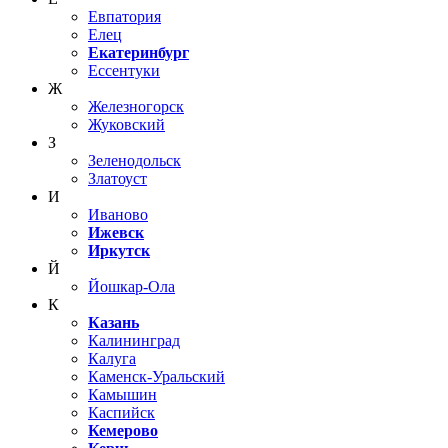
Евпатория
Елец
Екатеринбург
Ессентуки
Ж
Железногорск
Жуковский
З
Зеленодольск
Златоуст
И
Иваново
Ижевск
Иркутск
Й
Йошкар-Ола
К
Казань
Калининград
Калуга
Каменск-Уральский
Камышин
Каспийск
Кемерово