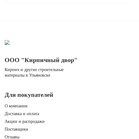
"Флеш Патина" рифленый "Вавилон"
Хит
ООО "Кирпичный двор"
Кирпич и другие строительные
материалы в Ульяновске
"Флеш Патина" рифленый "Вавилон"
Хит
Для покупателей
О компании
Доставка и оплата
Акции и распродажи
Поставщики
Отзывы